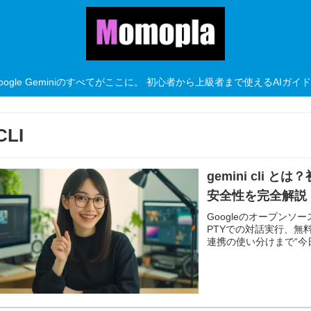
oogle Geminiのすべてがここに。 初心者から上級者まで使えるAIガイ
CLI
gemini cli
安全性を完全解説
Googleのオープンソー
PTYでの対話実行、無料
連携の使い分けまで“今