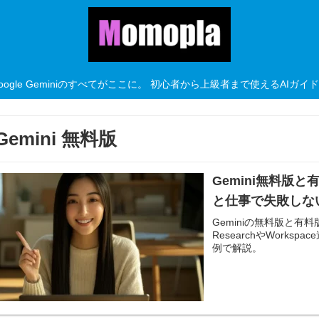
oogle Geminiのすべてがここに。 初心者から上級者まで使えるAIガイ
Gemini 無料版
Gemini無料版
と仕事で失敗しない
Geminiの無料版と有
ResearchやWork
例で解説。