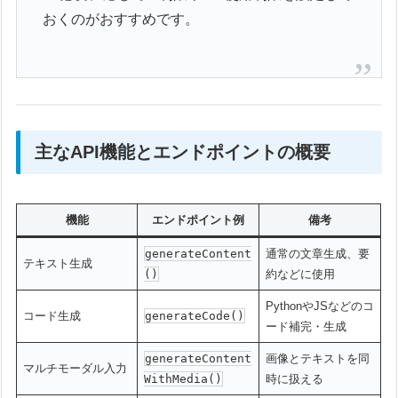
おくのがおすすめです。
主なAPI機能とエンドポイントの概要
機能
エンドポイント例
備考
generateContent
通常の文章生成、要
テキスト生成
()
約などに使用
PythonやJSなどのコ
コード生成
generateCode()
ード補完・生成
generateContent
画像とテキストを同
マルチモーダル入力
WithMedia()
時に扱える