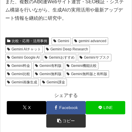
また、複数のAI関連Webサイト運営・SEO検証・システ
ム構築を行いながら、生成AIの実用活用や最新アップデ
ート情報を継続的に研究中。
比較・応用・活用事例
Gemini
gemini advanced
Gemini AIチャット
Gemini Deep Research
Gemini Google AI
Geminiおすすめ
Geminiサブスク
Gemini料金
Gemini有料版
Gemini機能比較
Gemini比較
Gemini無料版
Gemini無料版と有料版
Gemini画像生成
Gemini課金
シェアする
X
Facebook
LINE
コピー