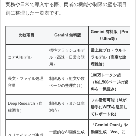
実務や日常で導入する際、両者の機能や制限の壁を項目
別に整理した一覧表です。
Gemini 有料版（Pro
比較項目
Gemini 無料版
/ Ultra等）
標準フラッシュモデ
最上位プロ・ウルト
コアAIモデル
ル（高速・日常会話
ラモデル（高度な論
用）
理推論）
100万トークン超
長文・ファイル処理
制限あり（短文や数
（約1,500ページの資
容量
ページの整理向け）
料を一気読み）
フル活用可能（AIが
Deep Research（自
制限あり（または非
勝手にWEBを巡回し
律調査）
対応）
てレポート化）
「Gemini Omni」や
一般的なAI画像生成
動画生成「Veo」に
クリエイティブ生成