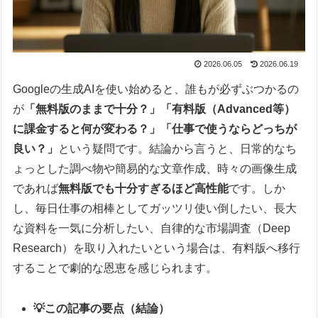
2026.06.05
2026.06.19
Googleの生成AIを使い始めると、誰もが必ずぶつかるの
が
「無料版のままで十分？」「有料版（Advanced等）
に課金すると何が変わる？」「仕事で使うならどっちが
良い？」
という疑問です。結論から言うと、日常的なち
ょっとした調べ物や簡易的な文章作成、時々の画像生成
であれば
無料版でも十分すぎるほど高性能
です。しか
し、毎日仕事の相棒としてガッツリ使い倒したい、長大
な資料を一気に分析したい、自律的な市場調査（Deep
Research）を取り入れたいという場合は、有料版へ移行
することで劇的な恩恵を感じられます。
💡この記事の要点（結論）