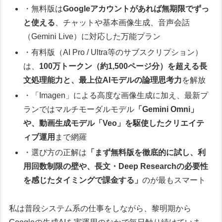
・無料版は
Googleアカウントがあれば無期限でずっ
と使える
、チャットや基本画像生成、音声会話
（Gemini Live）に対応した万能プラン
・有料版（AI Pro / Ultra等のサブスクリプション）
は、
100万トークン（約1,500ページ分）を超える長
文処理能力と、最上位AIモデルの論理思考力
を解放
・「Imagen」による高度な画像生成に加え、最新プ
ランではマルチモーダルモデル
「Gemini Omni」
や、動画生成モデル「Veo」を駆使したクリエイテ
ィブ運用
まで網羅
・選び方の正解は
「まず無料版を徹底的に試し、利
用回数制限の壁や、長文・Deep Researchの必要性
を感じたタイミングで課金する」
のが最もスマート
私は普段システム系の仕事をしながら、黎明期から