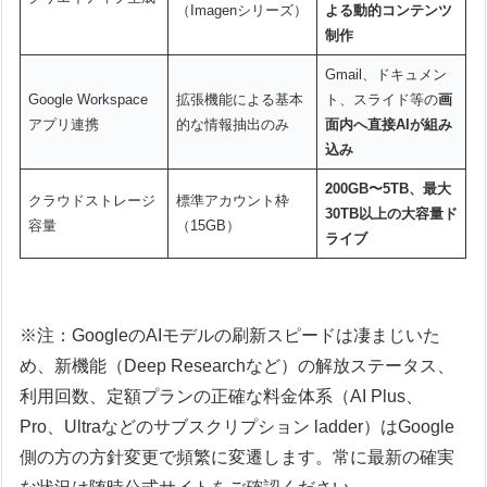
（Imagenシリーズ）
よる動的コンテンツ
制作
Gmail、ドキュメン
Google Workspace
拡張機能による基本
ト、スライド等の
画
アプリ連携
的な情報抽出のみ
面内へ直接AIが組み
込み
200GB〜5TB、最大
クラウドストレージ
標準アカウント枠
30TB以上の大容量ド
容量
（15GB）
ライブ
※注：GoogleのAIモデルの刷新スピードは凄まじいた
め、新機能（Deep Researchなど）の解放ステータス、
利用回数、定額プランの正確な料金体系（AI Plus、
Pro、Ultraなどのサブスクリプション ladder）はGoogle
側の方の方針変更で頻繁に変遷します。常に最新の確実