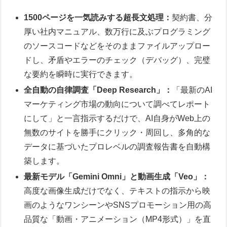
1500ページを一気読みする超長文処理：
契約書、分
厚い社内マニュアル、数万行に及ぶプログラミング
のソースコードなどをそのままファイルアップロー
ドし、矛盾やエラーのチェック（デバッグ）、完璧
な要約を瞬時に実行できます。
全自動の自律調査「Deep Research」：
「最新のAI
マーケティング市場の動向について調べてレポート
にして」と一言指示するだけで、AI自身がWeb上の
無数のサイトを勝手にクリック・周回し、多角的な
データに基づいたプロレベルの調査報告書を自動構
築します。
最新モデル「Gemini Omni」と動画生成「Veo」：
高度な画像生成だけでなく、テキストの指示から映
画のようなワンシーンやSNSプロモーション用の高
品質な「動画・アニメーション（MP4形式）」を直