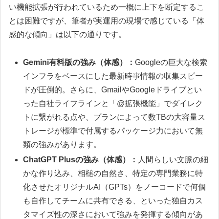
い機能拡張が行われているため一概に上下を断定するこ
とは困難ですが、筆者が実運用の現場で感じている「体
感的な傾向」は以下の通りです。
Gemini有料版の強み（体感）：
Googleの巨大な検索
インフラをベースにした最新時事情報の収集スピー
ドが圧倒的。さらに、GmailやGoogleドライブとい
った自社ライフラインと「@拡張機能」でダイレク
トに繋がれる点や、プランによって数TBの大容量ス
トレージが標準で付属するパッケージ力において無
類の強みがあります。
ChatGPT Plusの強み（体感）：
人間らしい文脈の細
かな作り込み、相槌の自然さ、特定の専門業務に特
化させたオリジナルAI（GPTs）をノーコードで何個
も自作してチームに共有できる、といった独自カス
タマイズ性の深さにおいて強みを発揮する傾向があ