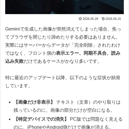
2026.05.28
2026.06.15
Geminiで生成した画像が突然消えてしまった場合、焦っ
てブラウザを閉じたり諦めたりする必要はありません。
実際にはサーバーからデータが「完全削除」されたわけ
ではなく、フロント側の
表示エラー、同期不具合、読み
込み失敗
だけであるケースがかなり多いです。
特に最近のアップデート以降、以下のような症状が頻発
しています。
【画像だけ非表示】
テキスト（文章）のやり取りは
残っているのに、画像の部分だけが空白になる。
【特定デバイスでの消失】
PC版では問題なく見える
のに、iPhoneやAndroid側だけで画像が消える。