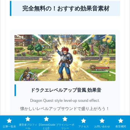
完全無料の！おすすめ効果音素材
ドラクエレベルアップ音風 効果音
Dragon Quest style level-up sound effect.
懐かしいレベルアップサウンドで盛り上がろう！
運営者プロフィ
【GeminiGuide
プライバシーポ
記事一覧表
アクセス
お問い合わせ
教育機関
ール
とは】
リシー