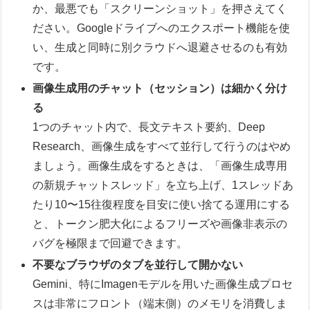
か、最悪でも「スクリーンショット」を押さえてく
ださい。Googleドライブへのエクスポート機能を使
い、生成と同時に別クラウドへ退避させるのも有効
です。
画像生成用のチャット（セッション）は細かく分け
る
1つのチャット内で、長文テキスト要約、Deep
Research、画像生成をすべて並行して行うのはやめ
ましょう。画像生成をするときは、「画像生成専用
の新規チャットスレッド」を立ち上げ、1スレッドあ
たり10〜15往復程度を目安に使い捨てる運用にする
と、トークン肥大化によるフリーズや画像非表示の
バグを極限まで回避できます。
不要なブラウザのタブを並行して開かない
Gemini、特にImagenモデルを用いた画像生成プロセ
スは非常にフロント（端末側）のメモリを消費しま