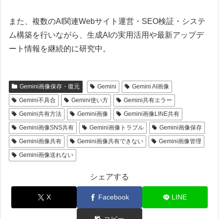
また、複数のAI関連Webサイト運営・SEO検証・システ
ム構築を行いながら、生成AIの実用活用や最新アップデ
ート情報を継続的に研究中。
Gemini画像保存・復元
Gemini
Gemini AI画像
Gemini不具合
Gemini使い方
Gemini共有エラー
Gemini共有方法
Gemini画像
Gemini画像LINE共有
Gemini画像SNS共有
Gemini画像トラブル
Gemini画像保存
Gemini画像共有
Gemini画像共有できない
Gemini画像管理
Gemini画像送れない
シェアする
X
Facebook
LINE