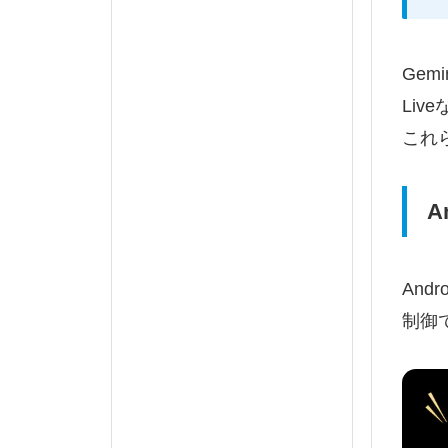
Ge
Li
これ
A
An
制御