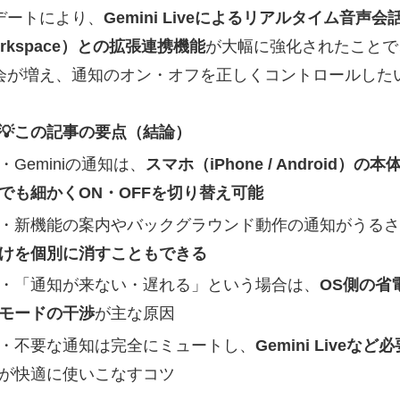
デートにより、
Gemini Liveによるリアルタイム音声会
rkspace）との拡張連携機能
が大幅に強化されたことで
会が増え、通知のオン・オフを正しくコントロールした
💡この記事の要点（結論）
・Geminiの通知は、
スマホ（iPhone / Androi
でも細かくON・OFFを切り替え可能
・新機能の案内やバックグラウンド動作の通知がうるさ
けを個別に消すこともできる
・「通知が来ない・遅れる」という場合は、
OS側の省
モードの干渉
が主な原因
・不要な通知は完全にミュートし、
Gemini Liv
が快適に使いこなすコツ