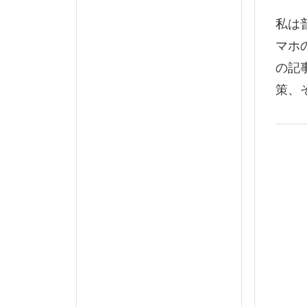
私は
マホ
の記
策、