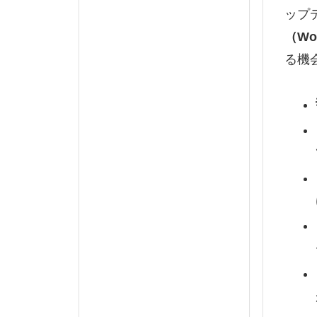
ップ
（Wo
る機