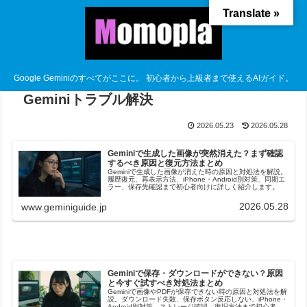
Translate »
Google Geminiのすべてがここに。 初心者から上級者まで使えるAIガイド。
Geminiトラブル解決
2026.05.23
2026.05.28
Geminiで生成した画像が突然消えた？まず確認
するべき原因と復元方法まとめ
Geminiで生成した画像が消えた時の原因と対処法を解説。
履歴復元、再表示方法、iPhone・Android別対策、同期エ
ラー、保存先確認まで初心者向けに詳しく紹介します。
2026.05.28
www.geminiguide.jp
Geminiで保存・ダウンロードができない？原因
と今すぐ試すべき対処法まとめ
Geminiで画像やPDFが保存できない時の原因と対処法を解
説。ダウンロード失敗、保存ボタン反応しない、iPhone・
Android別対策、ストレージ確認、復旧方法まで初心者向