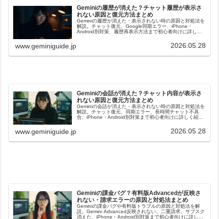
Geminiの履歴が消えた？チャット履歴が表示さ
れない原因と復元方法まとめ
Geminiの履歴が消えた・表示されない時の原因と対処法を
解説。チャット復元、Google同期エラー、iPhone・
Android別対策、履歴再表示方法まで初心者向けに詳しく
紹介します。
2026.05.28
www.geminiguide.jp
Geminiの会話が消えた？チャット内容が表示さ
れない原因と復元方法まとめ
Geminiの会話が消えた・表示されない時の原因と対処法を
解説。チャット復元、同期エラー、長時間チャット不具
合、iPhone・Android別対策まで初心者向けに詳しく紹介
します。
2026.05.28
www.geminiguide.jp
Geminiの課金バグ？有料版Advancedが反映さ
れない・請求エラーの原因と対処法まとめ
Geminiの課金バグや有料版トラブルの原因と対処法を解
説。Gemini Advanced反映されない、二重請求、サブスク
消えた、iPhone・Android別対策まで初心者向けに詳しく