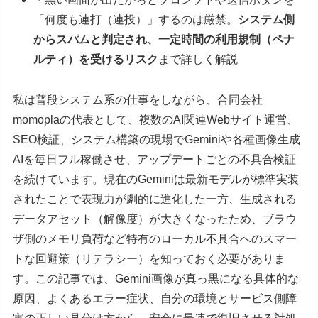
「何度も連打（連投）」するのは厳禁。
システム側
からスパムと判定され、一定時間の利用規制（ペナ
ルティ）を受けるリスク
まで詳しく解説
私は普段システム系の仕事をしながら、合同会社
momoplaの代表として、複数のAI関連Webサイト運営、
SEO検証、システム構築の現場でGeminiや各種画像生成
AIを毎日フル稼働させ、アップデートごとの不具合検証
を続けています。現在のGeminiは最新モデルが標準実装
されたことで表現力が劇的に進化した一方、生成される
データアセット（解像度）が大きくなったため、ブラウ
ザ側のメモリ負荷など特有のローカル不具合へのスマー
トな回避策（リテラシー）を知っておく必要がありま
す。この記事では、Gemini画像が真っ黒になる具体的な
原因、よくあるエラー症状、自分の環境とサービス側障