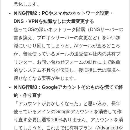
悪化します。
❌ NG行動2：PCやスマホのネットワーク設定・
DNS・VPNを知識なしに大量変更する
焦ってOSの深いネットワーク階層（DNSサーバーの
書き換え、プロキシサーバーの変更など）をいい加
減にいじり回してしまうと、AIツールが直るどころ
か、普段使っているメールの送受信や社内の共有プ
リンター、お問い合わせフォームの動作にまで致命
的なシステム不具合が伝染し、復旧後に元の環境へ
戻せなくなる実害が生じます。
❌ NG行動3：Googleアカウントそのものを慌てて解
約・作り直す
「アカウントがおかしくなった」と思い込み、長年
使っているメインのGoogleアカウントを消去して作
り直す必要は通常100%ありません。アカウントを消
してしまうと、これまでに有料プラン（Advancedや