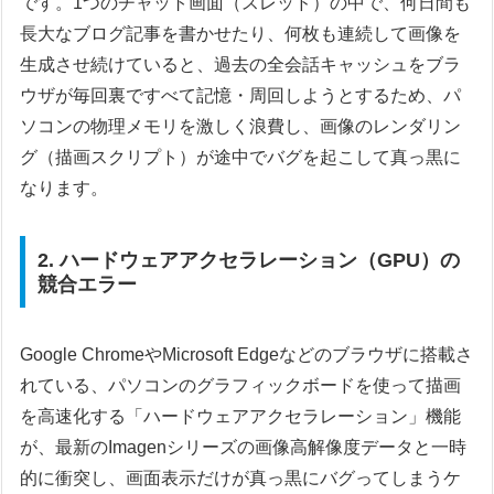
です。1つのチャット画面（スレッド）の中で、何日間も
長大なブログ記事を書かせたり、何枚も連続して画像を
生成させ続けていると、過去の全会話キャッシュをブラ
ウザが毎回裏ですべて記憶・周回しようとするため、パ
ソコンの物理メモリを激しく浪費し、画像のレンダリン
グ（描画スクリプト）が途中でバグを起こして真っ黒に
なります。
2. ハードウェアアクセラレーション（GPU）の
競合エラー
Google ChromeやMicrosoft Edgeなどのブラウザに搭載さ
れている、パソコンのグラフィックボードを使って描画
を高速化する「ハードウェアアクセラレーション」機能
が、最新のImagenシリーズの画像高解像度データと一時
的に衝突し、画面表示だけが真っ黒にバグってしまうケ