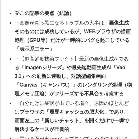
💡この記事の要点（結論）
・画像が真っ黒になるトラブルの大半は、
画像生成
そのものには成功しているが、WEBブラウザの描画
処理（GPU等）だけが一時的にバグを起こしている
「表示系エラー」
・【超高鮮度技術ファクト】最新の画像生成AIであ
る
「Imagenシリーズ」や最先端動画生成AI「Veo
3.1」への刷新に連動し、対話型編集画面
「Canvas（キャンバス）」のレンダリング処理（物
理メモリ圧迫）がフリーズする不具合
を考慮する
・自分だけに症状が出ている場合、原因のほとんど
は
ブラウザの「履歴キャッシュの肥大化」であり、
画面左上の「新しいチャット」を開くだけで一瞬で
解決するケースが圧倒的
・黒い画面が出たからとプロンプトや送信ボタンを