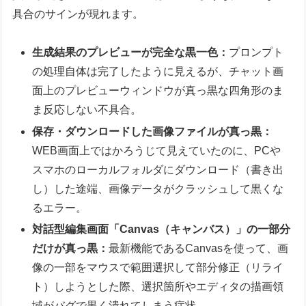
具合のサインが現れます。
生成結果のプレビューが完全な黒一色：
プロンプト
の処理自体は完了したように見えるが、チャット画
面上のプレビューウィンドウが真っ黒な四角形のま
ま反応しない不具合。
保存・ダウンロードした画像ファイルが真っ黒：
WEB画面上ではかろうじて見えていたのに、PCや
スマホのローカルフォルダにダウンロード（書き出
し）した途端、画像データがクラッシュして黒くな
るエラー。
対話型編集画面「Canvas（キャンバス）」の一部分
だけが真っ黒：
最新機能であるCanvasを使って、画
像の一部をマウスで範囲選択して部分修正（リライ
ト）しようとした際、選択箇所やエディタの描画領
域がバグで黒く潰れてしまう症状。