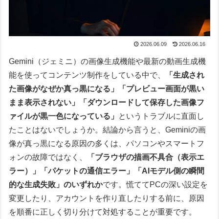
2026.06.09
2026.06.16
Gemini（ジェミニ）の画像生成機能や最新の動画生成機
能を使ってコンテンツ制作をしている中で、
「生成され
た画像がなぜか真っ黒になる」「プレビュー画面が黒い
まま表示されない」「ダウンロードして保存した画像フ
ァイルが黒一色になっている」
というトラブルに直面し
たことはないでしょうか。結論から言うと、Geminiの画
像が真っ黒になる原因の多くは、パソコンやスマートフ
ォンの故障ではなく、
「ブラウザの描画不具合（表示エ
ラー）」「パケットの通信エラー」「AIモデル側の瞬間
的な生成失敗」のいずれか
です。慌ててPCの深い設定を
変更したり、アカウントを作り直したりする前に、原因
を順番に正しく切り分けて対処することが重要です。