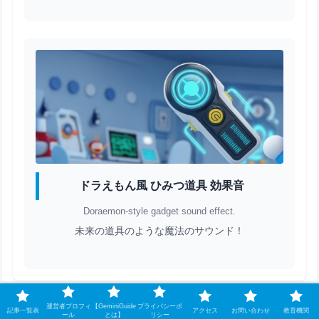
ドラえもん風 ひみつ道具 効果音
Doraemon-style gadget sound effect.
未来の道具のような魔法のサウンド！
運営者プロフィ
【GeminiGuide
プライバシーポ
記事一覧表
アクセス
お問い合わせ
教育機関
ール
とは】
リシー