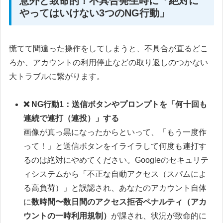
意外と致命的！不具合発生時に「絶対に
やってはいけない3つのNG行動」
慌てて間違った操作をしてしまうと、不具合が直るどこ
ろか、アカウントの利用停止などの取り返しのつかない
大トラブルに繋がります。
❌ NG行動1：送信ボタンやプロンプトを「何十回も
連続で連打（連投）」する
画像が真っ黒になったからといって、「もう一度作
って！」と送信ボタンをイライラして何度も連打す
るのは絶対にやめてください。Googleのセキュリテ
ィシステムから「不正な自動アクセス（スパムによ
る高負荷）」と誤認され、あなたのアカウント自体
に
数時間〜数日間のアクセス拒否ペナルティ（アカ
ウントの一時利用規制）
が課され、状況が致命的に