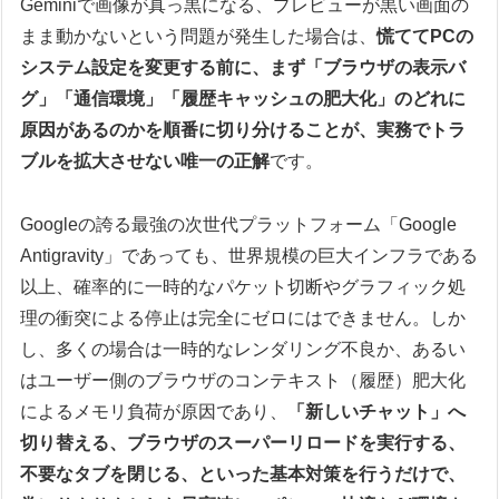
Geminiで画像が真っ黒になる、プレビューが黒い画面の
まま動かないという問題が発生した場合は、
慌ててPCの
システム設定を変更する前に、まず「ブラウザの表示バ
グ」「通信環境」「履歴キャッシュの肥大化」のどれに
原因があるのかを順番に切り分けることが、実務でトラ
ブルを拡大させない唯一の正解
です。
Googleの誇る最強の次世代プラットフォーム「Google
Antigravity」であっても、世界規模の巨大インフラである
以上、確率的に一時的なパケット切断やグラフィック処
理の衝突による停止は完全にゼロにはできません。しか
し、多くの場合は一時的なレンダリング不良か、あるい
はユーザー側のブラウザのコンテキスト（履歴）肥大化
によるメモリ負荷が原因であり、
「新しいチャット」へ
切り替える、ブラウザのスーパーリロードを実行する、
不要なタブを閉じる、といった基本対策を行うだけで、