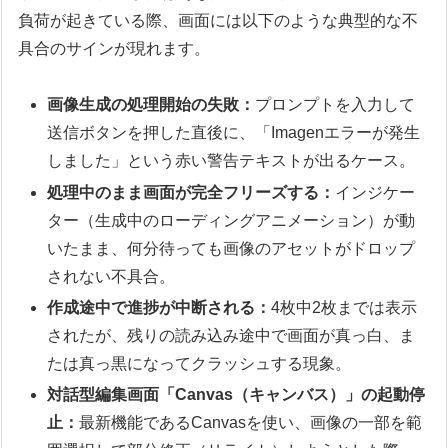
負荷が起きている際、画面には以下のような典型的な不
具合のサインが現れます。
画像生成の処理開始の失敗：
プロンプトを入力して
送信ボタンを押した直後に、「Imagenエラーが発生
しました」という赤い警告テキストが出るケース。
処理中のまま画面が完全フリーズする：
インジケー
ター（生成中のローディングアニメーション）が動
いたまま、何分待っても画像のアセットがドロップ
されない不具合。
作成途中で進捗が中断される：
4枚中2枚までは表示
されたが、残りの読み込み途中で画面が真っ白、ま
たは真っ黒になってクラッシュする現象。
対話型編集画面「Canvas（キャンバス）」の起動停
止：
最新機能であるCanvasを使い、画像の一部を範