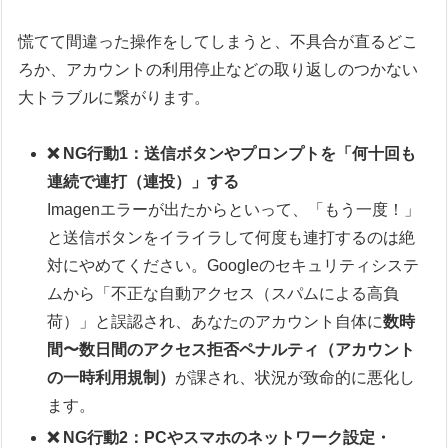
慌てて間違った操作をしてしまうと、不具合が直るどこ
ろか、アカウントの利用停止などの取り返しのつかない
大トラブルに繋がります。
❌ NG行動1：送信ボタンやプロンプトを「何十回も
連続で連打（連投）」する
Imagenエラーが出たからといって、「もう一度！」
と送信ボタンをイライラして何度も連打するのは絶
対にやめてください。Googleのセキュリティシステ
ムから「不正な自動アクセス（スパムによる高負
荷）」と誤認され、あなたのアカウント自体に
数時
間〜数日間のアクセス拒否ペナルティ（アカウント
の一時利用規制）
が課され、状況が致命的に悪化し
ます。
❌ NG行動2：PCやスマホのネットワーク設定・