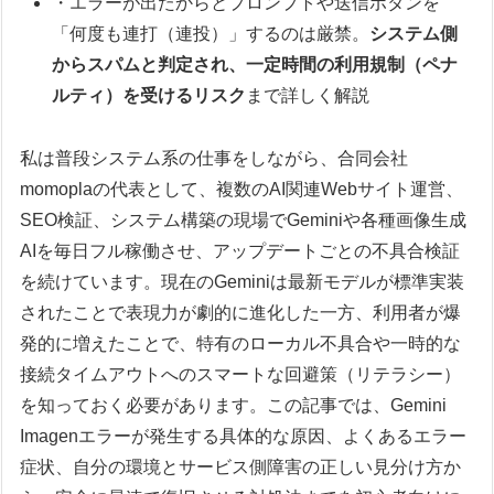
・エラーが出たからとプロンプトや送信ボタンを
「何度も連打（連投）」するのは厳禁。
システム側
からスパムと判定され、一定時間の利用規制（ペナ
ルティ）を受けるリスク
まで詳しく解説
私は普段システム系の仕事をしながら、合同会社
momoplaの代表として、複数のAI関連Webサイト運営、
SEO検証、システム構築の現場でGeminiや各種画像生成
AIを毎日フル稼働させ、アップデートごとの不具合検証
を続けています。現在のGeminiは最新モデルが標準実装
されたことで表現力が劇的に進化した一方、利用者が爆
発的に増えたことで、特有のローカル不具合や一時的な
接続タイムアウトへのスマートな回避策（リテラシー）
を知っておく必要があります。この記事では、Gemini
Imagenエラーが発生する具体的な原因、よくあるエラー
症状、自分の環境とサービス側障害の正しい見分け方か