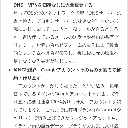
DNS・VPNを知識なしに大量変更する
焦ってOSの深いネットワーク階層（DNSサーバーの
書き換え、プロキシサーバーの変更など）をいい加
減にいじり回してしまうと、AIツールが直るどころ
か、普段使っているメールの送受信や社内の共有プ
リンター、お問い合わせフォームの動作にまで致命
的なシステム不具合が伝染し、復旧後に元の環境へ
戻せなくなる実害が生じます。
❌ NG行動3：Googleアカウントそのものを慌てて解
約・作り直す
「アカウントがおかしくなった」と思い込み、長年
使っているメインのGoogleアカウントを消去して作
り直す必要は通常100%ありません。アカウントを消
してしまうと、これまでに有料プラン（Advancedや
AI Ultra）で積み上げてきたクレジットアセットや、
ドライブ内の重要データ、ブラウザのお気に入り履