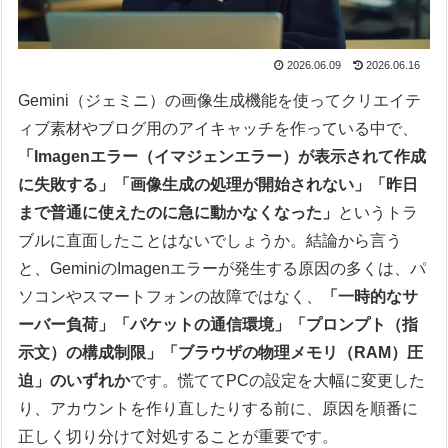
2026.06.09
2026.06.16
Gemini（ジェミニ）の画像生成機能を使ってクリエイテ
ィブ素材やブログ用のアイキャッチを作っている中で、
「Imagenエラー（イマジェンエラー）が表示されて作成
に失敗する」「画像生成の処理が開始されない」「昨日
まで普通に使えたのに急に動かなくなった」
というトラ
ブルに直面したことはないでしょうか。結論から言う
と、GeminiのImagenエラーが発生する原因の多くは、パ
ソコンやスマートフォンの故障ではなく、
「一時的なサ
ーバー負荷」「パケットの通信環境」「プロンプト（指
示文）の構成制限」「ブラウザの物理メモリ（RAM）圧
迫」のいずれか
です。慌ててPCの設定を大幅に変更した
り、アカウントを作り直したりする前に、原因を順番に
正しく切り分けて対処することが重要です。