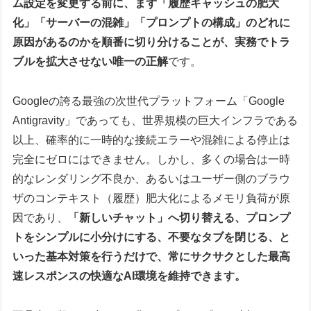
ム設定を変更する前に、まず「履歴キャッシュの肥大
化」「サーバーの混雑」「プロンプトの構成」のどれに
原因があるのかを順番に切り分けることが、実務でトラ
ブルを拡大させない唯一の正解
です。
Googleの誇る最強の次世代プラットフォーム「Google
Antigravity」であっても、世界規模の巨大インフラである
以上、確率的に一時的な接続エラーや混雑による停止は
完全にゼロにはできません。しかし、多くの場合は一時
的なレンダリング不良か、あるいはユーザー側のブラウ
ザのコンテキスト（履歴）肥大化によるメモリ負荷が原
因であり、
「新しいチャット」へ切り替える、プロンプ
トをシンプルに小分けにする、不要なタブを閉じる、と
いった基本対策を行うだけで、常にサクサクとした最高
速レスポンスの快適なAI環境を維持できます。