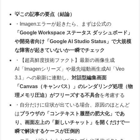
💡この記事の要点（結論）
・Imagenエラーが起きたら、まずは公式の
「Google Workspace ステータス ダッシュボード」
や開発者向け「Google AI Studio Status」で大規模
な障害が起きていないか一瞬でチェック
・【超高鮮度技術ファクト】最新の画像生成
AI「Imagenシリーズ」や最先端動画生成AI「Veo
3.1」への刷新に連動し、
対話型編集画面
「Canvas（キャンバス）」のレンダリング処理（物
理メモリ圧迫）がフリーズする不具合
を考慮する
・自分だけに症状が出ている場合、原因のほとんど
は
ブラウザの「コンテキスト履歴の肥大化」であ
り、画面左上の「新しいチャット」を開くだけで一
瞬で解決するケースが圧倒的