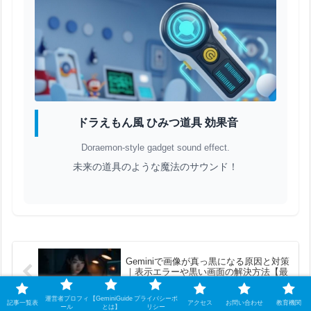
ドラえもん風 ひみつ道具 効果音
Doraemon-style gadget sound effect.
未来の道具のような魔法のサウンド！
Geminiで画像が真っ黒になる原因と対策
｜表示エラーや黒い画面の解決方法【最
新版】
運営者プロフィ
【GeminiGuide
プライバシーポ
記事一覧表
アクセス
お問い合わせ
教育機関
ール
とは】
リシー