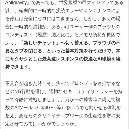
Antigravity」であっても、世界規模の巨大インフラである
以上、確率的に一時的な接続エラーやメンテナンスによ
る停止は完全にゼロにはできません。しかし、多くの場
合は一時的な混雑か、あるいはユーザー側のブラウザの
コンテキスト（履歴）肥大化によるメモリ負荷が原因で
あり、
「新しいチャット」へ切り替える、ブラウザの不
要なタブを閉じる、といった基本対策を行うだけで、常
にサクサクとした最高速レスポンスの快適なAI環境を維
持できます。
不具合が起きた時こそ、焦ってプロンプトを連打するな
どのNG行動を避け、適切なセキュリティリテラシーを持
って冷静に対処しましょう。万が一の障害時に備えて複
数のAIツール（ChatGPT等）をいつでも動かせる体制を
整え、あなたのクリエイティブワークの生産性を常に安
定させてみてはいかがでしょうか。