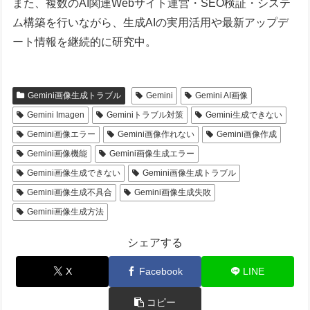
また、複数のAI関連Webサイト運営・SEO検証・システ
ム構築を行いながら、生成AIの実用活用や最新アップデ
ート情報を継続的に研究中。
Gemini画像生成トラブル
Gemini
Gemini AI画像
Gemini Imagen
Geminiトラブル対策
Gemini生成できない
Gemini画像エラー
Gemini画像作れない
Gemini画像作成
Gemini画像機能
Gemini画像生成エラー
Gemini画像生成できない
Gemini画像生成トラブル
Gemini画像生成不具合
Gemini画像生成失敗
Gemini画像生成方法
シェアする
X
Facebook
LINE
コピー