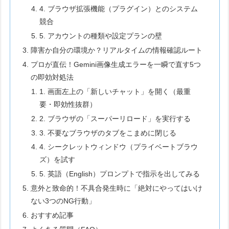
4. ブラウザ拡張機能（プラグイン）とのシステム
競合
5. アカウントの種類や設定プランの壁
障害か自分の環境か？リアルタイムの情報確認ルート
プロが直伝！Gemini画像生成エラーを一瞬で直す5つ
の即効対処法
1. 画面左上の「新しいチャット」を開く（最重
要・即効性抜群）
2. ブラウザの「スーパーリロード」を実行する
3. 不要なブラウザのタブをこまめに閉じる
4. シークレットウィンドウ（プライベートブラウ
ズ）を試す
5. 英語（English）プロンプトで指示を出してみる
意外と致命的！不具合発生時に「絶対にやってはいけ
ない3つのNG行動」
おすすめ記事