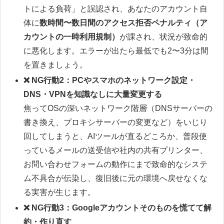
トによる負荷」と誤認され、あなたのアカウント自
体に
数時間〜数日間のアクセス拒否ペナルティ（ア
カウントの一時利用規制）
が課され、状況が致命的
に悪化します。エラーが出たら最低でも2〜3分は間
を置きましょう。
❌ NG行動2：PCやスマホのネットワーク設定・
DNS・VPNを知識なしに大量変更する
焦ってOSの深いネットワーク階層（DNSサーバーの
書き換え、プロキシサーバーの変更など）をいじり
回してしまうと、AIツールが直るどころか、普段使
っているメールの送受信や社内の共有プリンター、
お問い合わせフォームの動作にまで致命的なシステ
ム不具合が伝染し、復旧後に元の環境へ戻せなくな
る実害が生じます。
❌ NG行動3：Googleアカウントそのものを慌てて解
約・作り直す