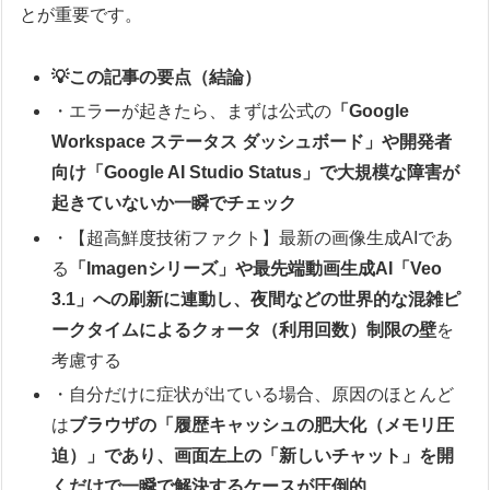
とが重要です。
💡この記事の要点（結論）
・エラーが起きたら、まずは公式の
「Google
Workspace ステータス ダッシュボード」や開発者
向け「Google AI Studio Status」で大規模な障害が
起きていないか一瞬でチェック
・【超高鮮度技術ファクト】最新の画像生成AIであ
る
「Imagenシリーズ」や最先端動画生成AI「Veo
3.1」への刷新に連動し、夜間などの世界的な混雑ピ
ークタイムによるクォータ（利用回数）制限の壁
を
考慮する
・自分だけに症状が出ている場合、原因のほとんど
は
ブラウザの「履歴キャッシュの肥大化（メモリ圧
迫）」であり、画面左上の「新しいチャット」を開
くだけで一瞬で解決するケースが圧倒的