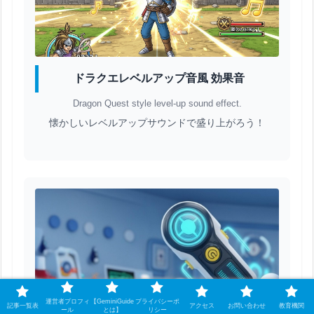
ドラクエレベルアップ音風 効果音
Dragon Quest style level-up sound effect.
懐かしいレベルアップサウンドで盛り上がろう！
運営者プロフィ
【GeminiGuide
プライバシーポ
記事一覧表
アクセス
お問い合わせ
教育機関
ール
とは】
リシー