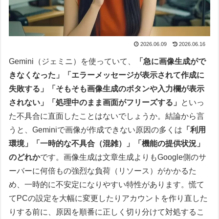
2026.06.09
2026.06.16
Gemini（ジェミニ）を使っていて、
「急に画像生成がで
きなくなった」「エラーメッセージが表示されて作成に
失敗する」「そもそも画像生成のボタンや入力欄が表示
されない」「処理中のまま画面がフリーズする」
といっ
た不具合に直面したことはないでしょうか。結論から言
うと、Geminiで画像が作成できない原因の多くは
「利用
環境」「一時的な不具合（混雑）」「機能の提供状況」
のどれか
です。画像生成は文章生成よりもGoogle側のサ
ーバーに何倍もの強烈な負荷（リソース）がかかるた
め、一時的に不安定になりやすい特性があります。慌て
てPCの設定を大幅に変更したりアカウントを作り直した
りする前に、原因を順番に正しく切り分けて対処するこ