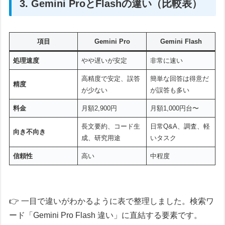
3. Gemini ProとFlashの違い（比較表）
項目
Gemini Pro
Gemini Flash
処理速度
やや遅いが安定
非常に速い
高精度で安定、誤答
簡単な回答は得意だ
精度
が少ない
が誤答も多い
料金
月額2,900円
月額1,000円台〜
長文要約、コード生
日常Q&A、調査、軽
向き不向き
成、研究用途
いタスク
信頼性
高い
中程度
👉 一目で違いがわかるように表で整理しました。検索ワ
ード「Gemini Pro Flash 違い」に直結する要素です。